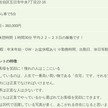
伯区五日市中央7丁目22-16
ら車で5分
円～360,000円
 休憩時間 １時間30分 平均２２～２３日の稼働です！
休暇：年末年始・GW・お盆休暇あり ※勤務時間、出勤日、休日等
ントの特徴
客様を笑顔に！憧れの人はここにいる
しているのは、人生で一番高い買い物である「住宅」です。それを
めには正直でなければいけません。
界は正直な人は少ないです。
たちは正直でやっているから選ばれてお客様を笑顔にできます。
は20代で活躍している写真が多く、あこがれる存在になると思いま