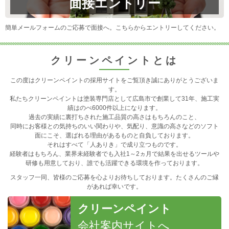
面接エントリー
簡単メールフォームのご応募で面接へ。こちらからエントリーしてください。
クリーンペイントとは
この度はクリーンペイントの採用サイトをご覧頂き誠にありがとうございま
す。
私たちクリーンペイントは塗装専門店として広島市で創業して31年、施工実
績はのべ6000件以上になります。
過去の実績に裏打ちされた施工品質の高さはもちろんのこと、
同時にお客様との気持ちのいい関わりや、気配り、意識の高さなどのソフト
面にこそ、選ばれる理由があるものと自負しております。
それはすべて「人ありき」で成り立つものです。
経験者はもちろん、業界未経験者でも入社1～2ヵ月で結果を出せるツールや
研修も用意しており、誰でも活躍できる環境を作っております。
スタッフ一同、皆様のご応募を心よりお待ちしております。たくさんのご縁
があれば幸いです。
クリーンペイント
会社案内サイトへ